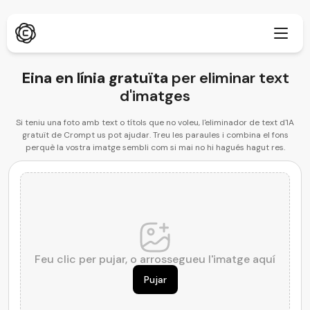
Eina en línia gratuïta
per eliminar text
d'imatges
Recerca profunda
Si teniu una foto amb text o títols que no voleu, l'eliminador de text d'IA
Nou
gratuït de Crompt us pot ajudar. Treu les paraules i combina el fons
perquè la vostra imatge sembli com si mai no hi hagués hagut res.
ChatPDF
Nou
Els nostres blogs
Sala de premsa
Generador d'imatges per IA
Extensió del navegador
Suporta Chrome
Millorador d'imatge per IA
Nou
Aplicació web
Feu clic per pujar, o arrossegueu l'imatge aquí
Eliminador de text per IA
Obrir al navegador
Pujar
Retoc d'imatge per IA
Nou
Aplicació mòbil
iOS i Android