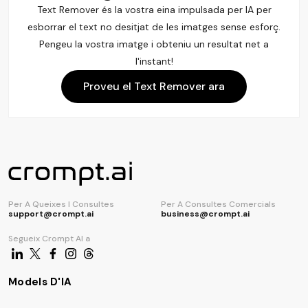
Text Remover és la vostra eina impulsada per IA per
esborrar el text no desitjat de les imatges sense esforç.
Pengeu la vostra imatge i obteniu un resultat net a
l'instant!
Proveu el Text Remover ara
Per A Queixes I Consultes
Per A Consultes Comercials
support@crompt.ai
business@crompt.ai
Segueix Crompt AI a
Models D'IA