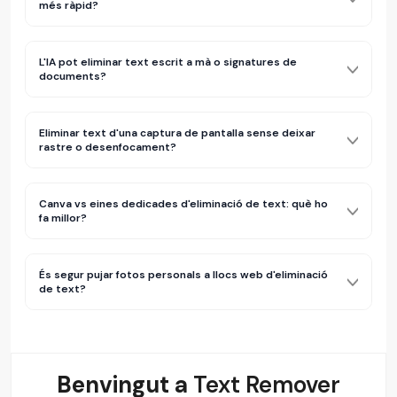
més ràpid?
L'IA pot eliminar text escrit a mà o signatures de
documents?
Eliminar text d'una captura de pantalla sense deixar
rastre o desenfocament?
Canva vs eines dedicades d'eliminació de text: què ho
fa millor?
És segur pujar fotos personals a llocs web d'eliminació
de text?
Benvingut a
Text Remover