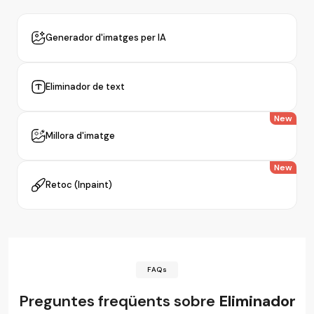
Generador d'imatges per IA
Eliminador de text
New
Millora d'imatge
New
Retoc (Inpaint)
FAQs
Preguntes freqüents sobre
Eliminador