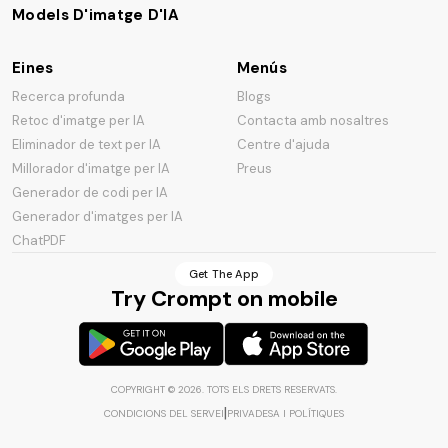
Models D'imatge D'IA
Eines
Menús
Recerca profunda
Blogs
Retoc d'imatge per IA
Contacta amb nosaltres
Eliminador de text per IA
Centre d'ajuda
Millorador d'imatge per IA
Preus
Generador de codi per IA
Generador d'imatges per IA
ChatPDF
Get The App
Try Crompt on mobile
COPYRIGHT ©
2026
.
TOTS ELS DRETS RESERVATS
.
|
CONDICIONS DEL SERVEI
PRIVADESA I POLÍTIQUES