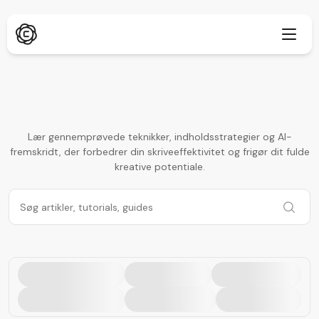
Dybdegående research
Ny
Lær gennemprøvede teknikker, indholdsstrategier og AI-
fremskridt, der forbedrer din skriveeffektivitet og frigør dit fulde
ChatPDF
Ny
Vores blogs
kreative potentiale.
Vores nyhedsrum
AI-billedgenerator
Browserudvidelse
Understøtter Chrome
AI-billedopskalering
Ny
Webapp
AI-tekstfjerner
Åbn i browser
AI-billed-inpaint
Ny
Mobilapp
iOS & Android