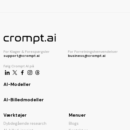
AI-kodegenerator
For Klager & Forespørgsler
For Forretningshenvendelser
support@crompt.ai
business@crompt.ai
Følg Crompt AI på
AI-Modeller
AI-Billedmodeller
Værktøjer
Menuer
Dybdegående research
Blogs