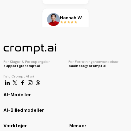
AI-kodegenerator
Hannah W.
Karen L.
Isabella R.
Miguel S.
For Klager & Forespørgsler
For Forretningshenvendelser
support@crompt.ai
business@crompt.ai
Følg Crompt AI på
Amanda J.
Jordan P.
AI-Modeller
Noor H.
AI-Billedmodeller
Ethan C.
Værktøjer
Menuer