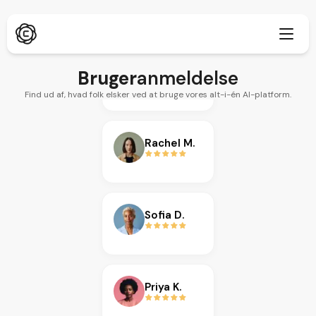
Anthony G.
Bruger
anmeldelse
Find ud af, hvad folk elsker ved at bruge vores alt-i-én AI-platform.
Dybdegående research
Ny
Rachel M.
ChatPDF
Ny
Vores blogs
Vores nyhedsrum
AI-billedgenerator
Browserudvidelse
Sofia D.
Understøtter Chrome
AI-billedopskalering
Ny
Webapp
AI-tekstfjerner
Åbn i browser
Priya K.
AI-billed-inpaint
Ny
Mobilapp
iOS & Android