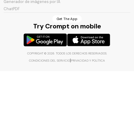
Generador de imágenes por IA
ChatPDF
AI Code Generator
Get The App
Try Crompt on mobile
COPYRIGHT ©
2026
.
TODOS LOS DERECHOS RESERVADOS
.
|
CONDICIONES DEL SERVICIO
PRIVACIDAD Y POLÍTICA