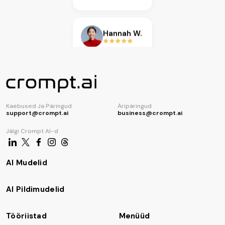
AI koodigeneraator
Hannah W.
Karen L.
Isabella R.
Kaebused Ja Päringud
Äripäringud
Miguel S.
support@crompt.ai
business@crompt.ai
Jälgi Crompt AI-d
Amanda J.
Jordan P.
AI Mudelid
Noor H.
AI Pildimudelid
Ethan C.
Tööriistad
Menüüd