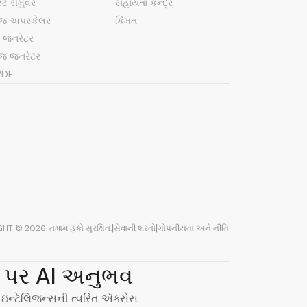
સ્ટ રીમુવર
સહાયતા કેન્દ્ર
ેજ અપસ્કેલર
કિંમત
ડ જનરેટર
ેજ જનરેટર
PDF
|
|
GHT ©
2026
.
તમામ હકો સુરક્ષિત
.
સેવાની શરતો
ગોપનીયતા અને નીતિ
પર AI અનુભવ
t ઇન્ટેલિજન્સની ત્વરિત ઍક્સેસ