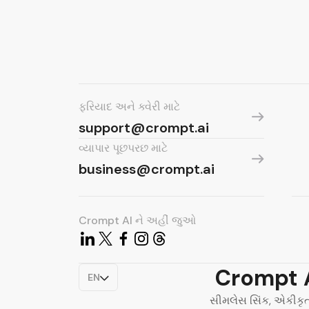
ફરિયાદ અને ક્વેરી માટે
support@crompt.ai
વ્યાપાર પૂછપરછ માટે
business@crompt.ai
Crompt AI ને અહીં જુઓ
Crompt A
EN
સીમલેસ સિંક, એકીકૃત 