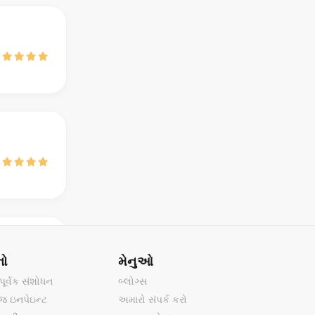
નો
મેનુઓ
ૂર્વક સંશોધન
બ્લોગ્સ
ેજ ઇનપેઇન્ટ
અમારો સંપર્ક કરો