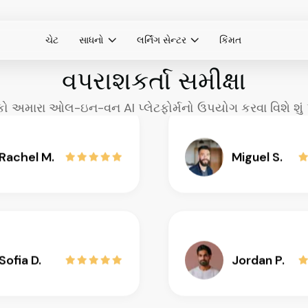
ચેટ
સાધનો
લર્નિંગ સેન્ટર
કિંમત
Anthony G.
Karen L.
વપરાશકર્તા
સમીક્ષા
કો અમારા ઓલ-ઇન-વન AI પ્લેટફોર્મનો ઉપયોગ કરવા વિશે શું પ
Rachel M.
Miguel S.
Sofia D.
Jordan P.