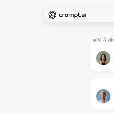
શોધો કે લો