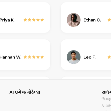
Priya K.
Ethan C.
Hannah W.
Leo F.
Isabella R.
Dinesh M.
AI ઇમેજ મોડેલ્સ
સાધ
ઊંડાણપ
AI ઇમ