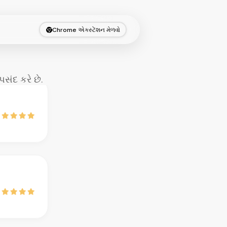
Chrome એક્સ્ટેંશન મેળવો
સંદ કરે છે.