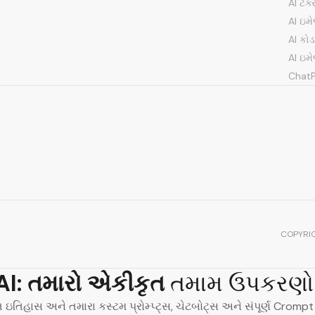
AI ટેક્
AI ઇમ
AI કો
Amanda J.
Victor L.
AI ઇમ
Chat
Noor H.
Olga P.
COPYRI
Mateo V.
Julia T.
I:
તમારો એકીકૃત
તમામ ઉપકરણો 
ઇતિહાસ અને તમારા કસ્ટમ પ્રોમ્પ્ટ્સ, ચેટબોટ્સ અને સંપૂર્ણ Cromp