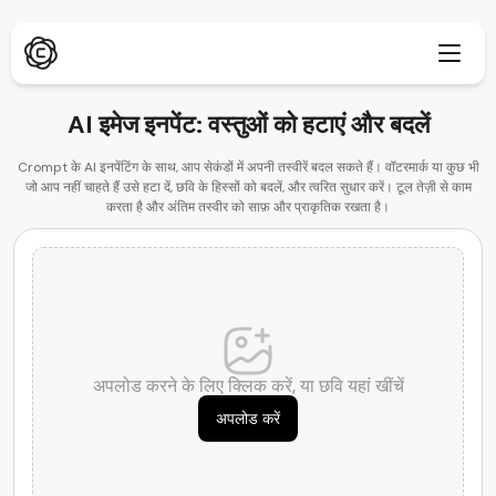
AI इमेज इनपेंट:
वस्तुओं को हटाएं और बदलें
Crompt के AI इनपेंटिंग के साथ, आप सेकंडों में अपनी तस्वीरें बदल सकते हैं। वॉटरमार्क या कुछ भी
जो आप नहीं चाहते हैं उसे हटा दें, छवि के हिस्सों को बदलें, और त्वरित सुधार करें। टूल तेज़ी से काम
डीप रिसर्च
नया
करता है और अंतिम तस्वीर को साफ़ और प्राकृतिक रखता है।
ChatPDF
नया
हमारे ब्लॉग
हमारा समाचार कक्ष
AI इमेज जेनरेटर
ब्राउज़र एक्सटेंशन
क्रोम का समर्थन करता है
AI इमेज अपस्केलर
नया
अपलोड करने के लिए क्लिक करें, या छवि यहां खींचें
वेब ऐप
AI टेक्स्ट रिमूवर
अपलोड करें
ब्राउज़र में खोलें
AI इमेज इनपेंट
नया
मोबाइल ऐप
iOS और Android