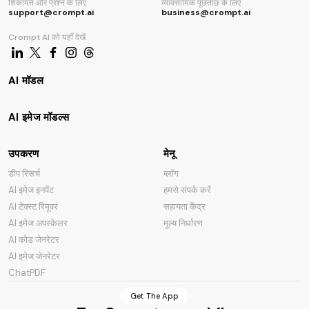
शिकायत और प्रश्न के लिए
व्यावसायिक पूछताछ के लिए
support@crompt.ai
business@crompt.ai
Crompt AI को यहाँ देखें
AI मॉडल
AI इमेज मॉडल्स
उपकरण
मेनू
डीप रिसर्च
ब्लॉग
AI इमेज इनपेंट
हमसे संपर्क करें
AI टेक्स्ट रिमूवर
सहायता केंद्र
AI इमेज अपस्केलर
मूल्य निर्धारण
AI कोड जेनरेटर
AI इमेज जेनरेटर
ChatPDF
Get The App