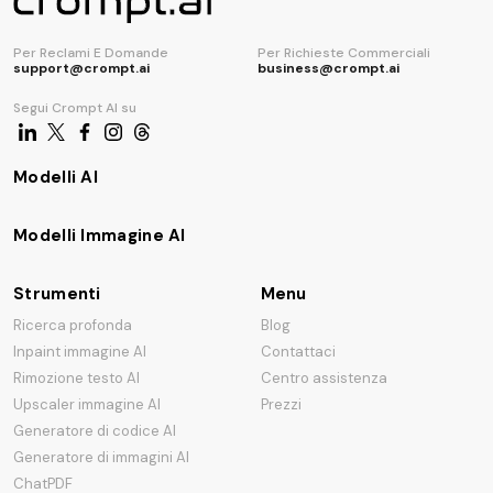
Per Reclami E Domande
Per Richieste Commerciali
support@crompt.ai
business@crompt.ai
Segui Crompt AI su
Modelli AI
Modelli Immagine AI
Strumenti
Menu
Ricerca profonda
Blog
Inpaint immagine AI
Contattaci
Rimozione testo AI
Centro assistenza
Upscaler immagine AI
Prezzi
Generatore di codice AI
Generatore di immagini AI
ChatPDF