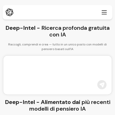
Deep-Intel -
Ricerca profonda gratuita
con IA
Raccogli, comprendi e crea — tutto in un unico posto con modelli di
Ricerca profonda
Nuovo
pensiero basati sull'IA
ChatPDF
Nuovo
I nostri blog
La nostra sala notizie
Generatore di immagini AI
Estensione browser
Supporta Chrome
Upscaler immagine AI
Nuovo
Web App
Rimozione testo AI
Apri nel browser
Deep-Intel - Alimentato dai
più recenti
Inpaint immagine AI
modelli di pensiero IA
Nuovo
App mobile
iOS e Android