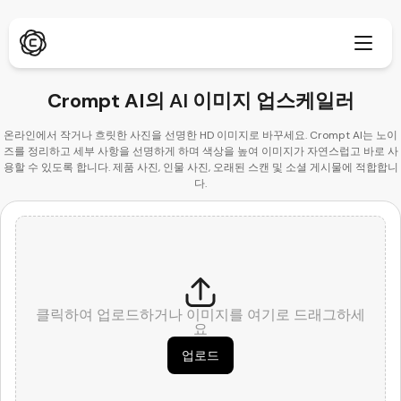
Crompt AI의
AI 이미지 업스케일러
온라인에서 작거나 흐릿한 사진을 선명한 HD 이미지로 바꾸세요. Crompt AI는 노이
즈를 정리하고 세부 사항을 선명하게 하며 색상을 높여 이미지가 자연스럽고 바로 사
심층 연구
신규
용할 수 있도록 합니다. 제품 사진, 인물 사진, 오래된 스캔 및 소셜 게시물에 적합합니
다.
ChatPDF
신규
블로그
뉴스룸
AI 이미지 생성기
브라우저 확장 프로그램
Chrome 지원
AI 이미지 업스케일러
신규
클릭하여 업로드하거나 이미지를 여기로 드래그하세
웹 앱
요
AI 텍스트 제거기
브라우저에서 열기
업로드
AI 이미지 인페인트
신규
모바일 앱
iOS & Android