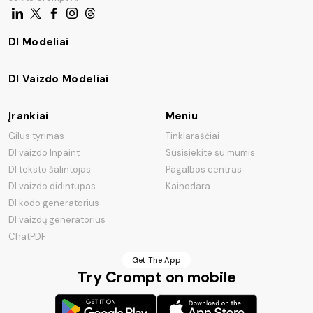
DI Modeliai
DI Vaizdo Modeliai
Įrankiai
Meniu
Gilus tyrimas
Tinklaraščiai
DI vaizdo Inpaint
Susisiekite su mumis
DI teksto šalintojas
Pagalbos centras
DI vaizdo didintupas
Kainodara
DI kodo generatorius
DI vaizdų generatorius
ChatPDF
Get The App
Try Crompt on mobile