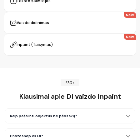
Teksto šalintojas
New
Vaizdo didinimas
New
Inpaint (Taisymas)
FAQs
Klausimai apie
DI vaizdo Inpaint
Kaip pašalinti objektus be pėdsakų?
Photoshop vs DI?