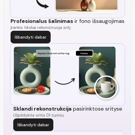
Profesionalus šalinimas
ir fono išsaugojimas
Įrankis tiksliai rekonstruoja sritį.
Išbandyti dabar
Sklandi rekonstrukcija
pasirinktose srityse
Užpildykite sritis DI turiniu.
Išbandyti dabar