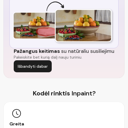
Pažangus keitimas
su natūraliu susiliejimu
Pakeiskite bet kurią dalį nauju turiniu.
Išbandyti dabar
Kodėl rinktis
Inpaint?
Greita