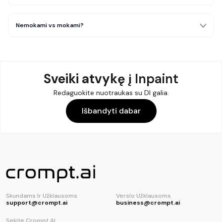
Nemokami vs mokami?
Sveiki atvykę į
Inpaint
Redaguokite nuotraukas su DI galia.
Išbandyti dabar
Skundams Ir Užklausoms
Verslo Užklausoms
support@crompt.ai
business@crompt.ai
Sekite Crompt AI