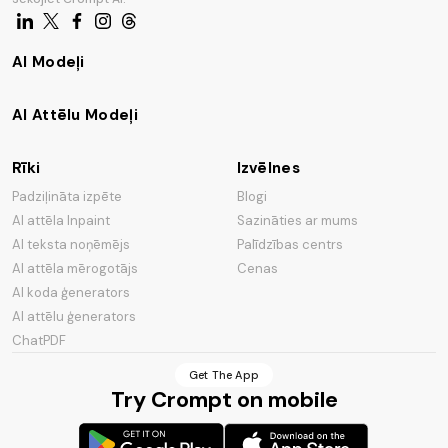
AI Modeļi
AI Attēlu Modeļi
Rīki
Izvēlnes
Padziļināta izpēte
Blogi
AI attēla Inpaint
Sazināties ar mums
AI teksta noņēmējs
Palīdzības centrs
AI attēla mērogotājs
Cenas
AI koda ģenerators
AI attēlu ģenerators
ChatPDF
Get The App
Try Crompt on mobile