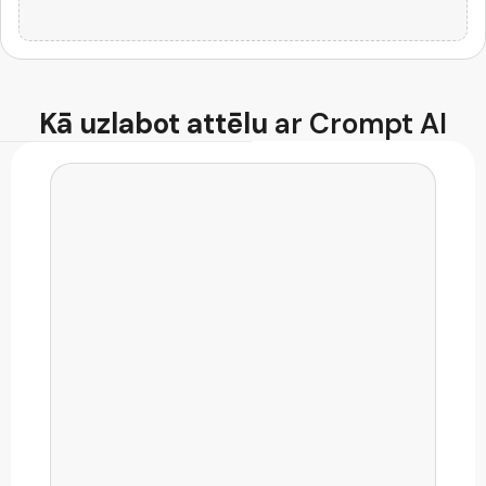
AI koda ģenerators
Kā uzlabot attēlu
ar Crompt AI