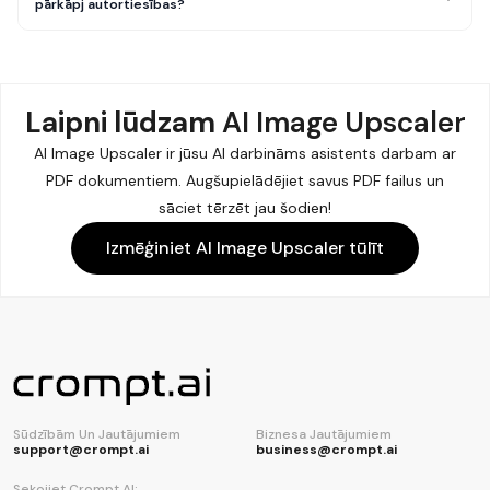
pārkāpj autortiesības?
Laipni lūdzam
AI Image Upscaler
AI Image Upscaler ir jūsu AI darbināms asistents darbam ar
PDF dokumentiem. Augšupielādējiet savus PDF failus un
sāciet tērzēt jau šodien!
Izmēģiniet AI Image Upscaler tūlīt
Sūdzībām Un Jautājumiem
Biznesa Jautājumiem
support@crompt.ai
business@crompt.ai
Sekojiet Crompt AI: