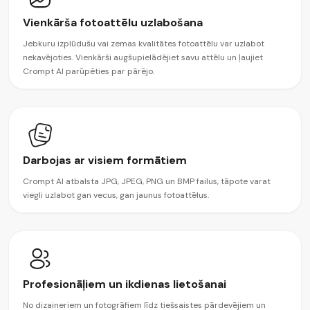
Vienkārša fotoattēlu uzlabošana
Jebkuru izplūdušu vai zemas kvalitātes fotoattēlu var uzlabot
nekavējoties. Vienkārši augšupielādējiet savu attēlu un ļaujiet
Crompt AI parūpēties par pārējo.
Darbojas ar visiem formātiem
Crompt AI atbalsta JPG, JPEG, PNG un BMP failus, tāpote varat
viegli uzlabot gan vecus, gan jaunus fotoattēlus.
Profesionāļiem un ikdienas lietošanai
No dizaineriem un fotogrāfiem līdz tiešsaistes pārdevējiem un