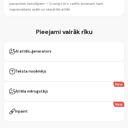
parastiem lietotājiem — Crompt AI ir radīts ikvienam, kam
nepieciešami asāki un skaidrāki attēli.
Pieejami
vairāk rīku
AI attēlu ģenerators
Teksta noņēmējs
New
Attēla mērogotājs
New
Inpaint