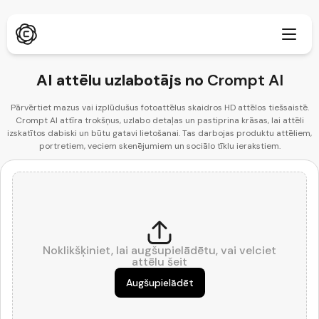
AI attēlu uzlabotājs no
Crompt AI
Pārvērtiet mazus vai izplūdušus fotoattēlus skaidros HD attēlos tiešsaistē.
Crompt AI attīra trokšņus, uzlabo detaļas un pastiprina krāsas, lai attēli
Padziļināta izpēte
Jauns
izskatītos dabiski un būtu gatavi lietošanai. Tas darbojas produktu attēliem,
portretiem, veciem skenējumiem un sociālo tīklu ierakstiem.
ChatPDF
Jauns
Mūsu emuāri
Mūsu ziņu telpa
AI attēlu ģenerators
Pārlūkprogrammas paplašinājums
Atbalsta Chrome
AI attēla mērogotājs
Jauns
Noklikšķiniet, lai augšupielādētu, vai velciet
Tīmekļa lietotne
attēlu šeit
AI teksta noņēmējs
Atvērt pārlūkprogrammā
Augšupielādēt
AI attēla Inpaint
Jauns
Mobilā lietotne
iOS un Android