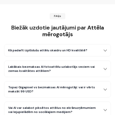
FAQs
Biežāk uzdotie jautājumi par
Attēla
mērogotājs
Kā padarīt izplūdušu attēlu skaidru un HD kvalitātē?
Labākais bezmaksas AI fotoattēlu uzlabotājs veciem vai
zemas kvalitātes attēliem?
Topaz Gigapixel vs bezmaksas AI mērogotāji: vai ir vērts
maksāt 99 USD?
Vai AI var salabot piksētos attēlus no ekrānuzņēmumiem
vai lejupielādēm no sociālajiem medijiem?