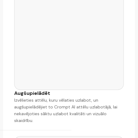
Augšupielādēt
Izvēlieties attēlu, kuru vēlaties uzlabot, un
augšupielādējiet to Crompt AI attēlu uzlabotājā, lai
nekavējoties sāktu uzlabot kvalitāti un vizuālo
skaidrību.