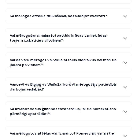
Kā mērogot attēlus drukāšanai, nezaudējot kvalitāti?
Vai mērogošana maina fotoattēlu krāsas vai liek ādas
toņiem izskatīties viltotiem?
Vai es varu mērogot vairākus attēlus vienlaikus vai man tie
jādara pa vienam?
VanceAI vs Bigjpg vs Waifu2x: kurš AI mērogotājs patiesībā
darbojas vislabāk?
Kā uzlabot vecus ģimenes fotoattēlus, lai tie neizskatītos
pārmērīgi apstrādāti?
Vai mērogotos attēlus var izmantot komerciāli, vai arī tie