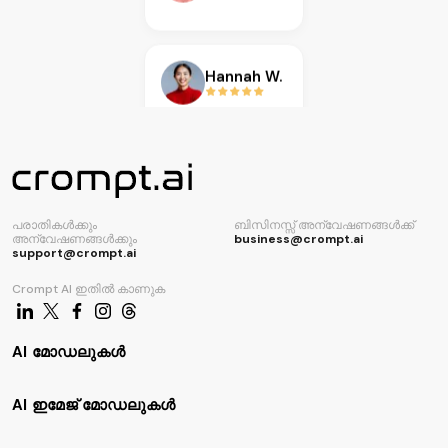
AI കോഡ് ജനറേറ്റർ
Hannah W.
Karen L.
Isabella R.
Miguel S.
പരാതികൾക്കും
ബിസിനസ്സ് അന്വേഷണങ്ങൾക്ക്
അന്വേഷണങ്ങൾക്കും
business@crompt.ai
support@crompt.ai
Amanda J.
Crompt AI ഇതിൽ കാണുക
Jordan P.
AI മോഡലുകൾ
Noor H.
AI ഇമേജ് മോഡലുകൾ
Ethan C.