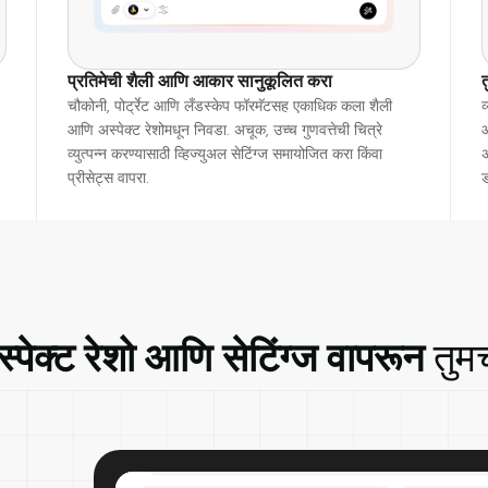
प्रतिमेची शैली आणि आकार सानुकूलित करा
चौकोनी, पोर्ट्रेट आणि लँडस्केप फॉरमॅटसह एकाधिक कला शैली
व
आणि अस्पेक्ट रेशोमधून निवडा. अचूक, उच्च गुणवत्तेची चित्रे
आ
व्युत्पन्न करण्यासाठी व्हिज्युअल सेटिंग्ज समायोजित करा किंवा
अ
प्रीसेट्स वापरा.
स्पेक्ट रेशो आणि सेटिंग्ज वापरून
तुम