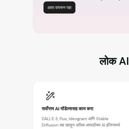
आता वापरून पहा
लोक AI
सर्वोत्तम AI मॉडेल्ससह काम करा
DALL·E 3, Flux, Ideogram आणि Stable
Diffusion सह दहाहून अधिक आघाडीच्या AI इंजिनमध्ये