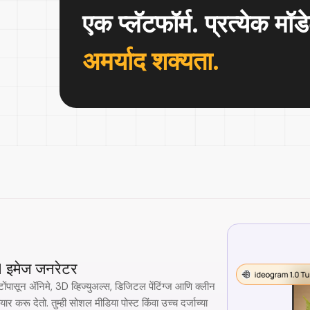
एक प्लॅटफॉर्म. प्रत्येक मॉड
अमर्याद शक्यता.
I इमेज जनरेटर
ंपासून ॲनिमे, 3D व्हिज्युअल्स, डिजिटल पेंटिंग्ज आणि क्लीन
ार करू देतो. तुम्ही सोशल मीडिया पोस्ट किंवा उच्च दर्जाच्या