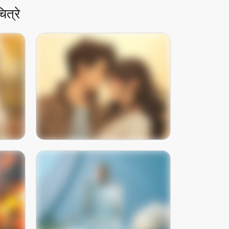
ित्रे
with
Romantic illustrated couple in a
llow
warm anime art style
आता लगेच वापरून पहा
 with
Minimalist perfume bottle product
ul
photography with soft studio
lighting