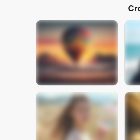
Cro
Hot air balloon flying over
Cool
mountains at sunrise with
a 
cinematic lighting
आता लगेच वापरून पहा
Beautiful woman holding a soap
Luxu
bubble in natural sunlight with
a n
dreamy tones