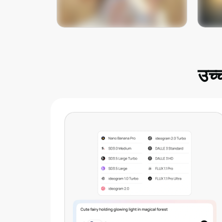
आता लगेच वापरून पहा
उच्