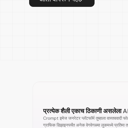
प्रत्येक शैली एकाच ठिकाणी असलेला
A
Crompt इमेज जनरेटर प्लॅटफॉर्म तुम्हाला वास्तववादी फोटो
ग्राफिक डिझाइनपर्यंत अनेक वेगवेगळ्या लुकमध्ये प्रतिमा तय