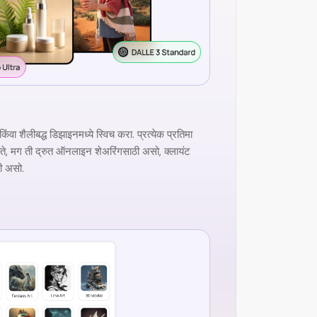
ंवा शैलीबद्ध डिझाइनमध्ये स्विच करा. प्रत्येक प्रतिमा
 जाते, मग ती द्रुत ऑनलाइन शेअरिंगसाठी असो, क्लायंट
ठी असो.