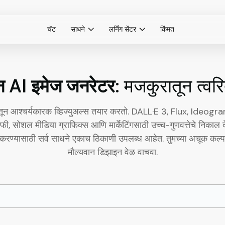
चॅट
साधने
लर्निंग सेंटर
किंमत
न AI इमेज जनरेटर:
मजकुरातून त्वर
रातून आश्चर्यकारक व्हिज्युअल्स तयार करतो. DALL·E 3, Flux, Ide
्राफी, सोशल मीडिया ग्राफिक्स आणि मार्केटिंगसाठी उच्च-गुणवत्तेचे निकाल 
ण्यासाठी सर्व साधने एकाच ठिकाणी उपलब्ध आहेत. तुमच्या अचूक कल्पनेश
मौल्यवान डिझाइन वेळ वाचवा.