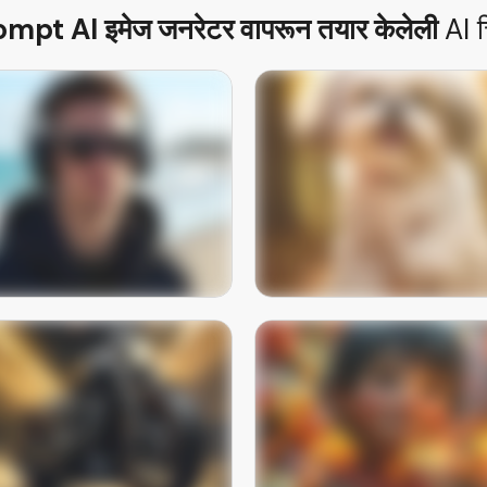
mpt AI इमेज जनरेटर वापरून तयार केलेली
AI च
 man wearing headphones on
Adorable fluffy dog portrait 
beach with modern lifestyle
soft golden sunlight and sha
photography
depth of field
आता लगेच वापरून पहा
आता लगेच वापरून पहा
ry black motorcycle parked in
Cute animated boy character
eon-lit tunnel with cinematic
expressive eyes in a colorf
realism
fantasy world