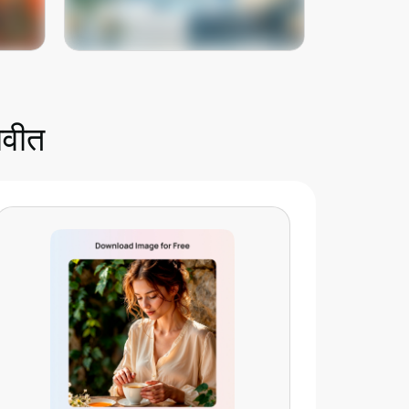
आता लगेच वापरून पहा
ावीत