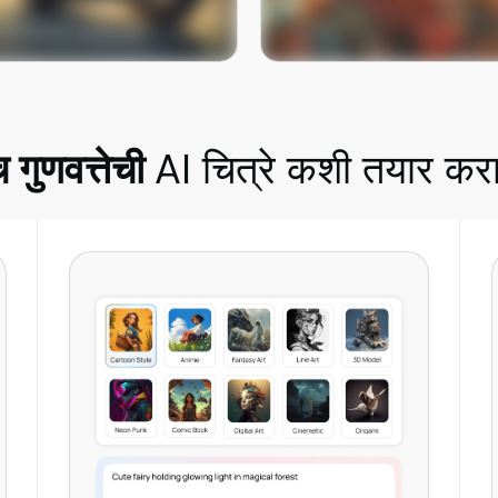
आता लगेच वापरून पहा
आता लगेच वापरून पहा
च गुणवत्तेची
AI चित्रे कशी तयार कर