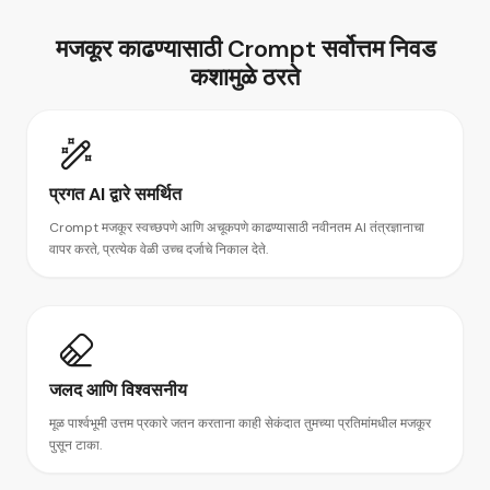
मजकूर काढण्यासाठी
Crompt सर्वोत्तम निवड
कशामुळे ठरते
प्रगत AI द्वारे समर्थित
Crompt मजकूर स्वच्छपणे आणि अचूकपणे काढण्यासाठी नवीनतम AI तंत्रज्ञानाचा
वापर करते, प्रत्येक वेळी उच्च दर्जाचे निकाल देते.
जलद आणि विश्वसनीय
मूळ पार्श्वभूमी उत्तम प्रकारे जतन करताना काही सेकंदात तुमच्या प्रतिमांमधील मजकूर
पुसून टाका.