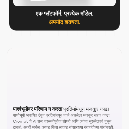
एक प्लॅटफॉर्म. प्रत्येक मॉडेल.
अमर्याद शक्यता.
पार्श्वभूमीवर परिणाम न करता
प्रतिमांमधून मजकूर काढा
पार्श्वभूमी अबाधित ठेवून प्रतिमांमधून नको असलेला मजकूर सहज काढा.
Crompt चे AI शब्द काळजीपूर्वक शोधते आणि त्यांना सुरळीतपणे पुसून
टाकते, अगदी मार्बल, कापड किंवा लाकूड यांसारख्या गुंतागुंतीच्या पोतांवरही,