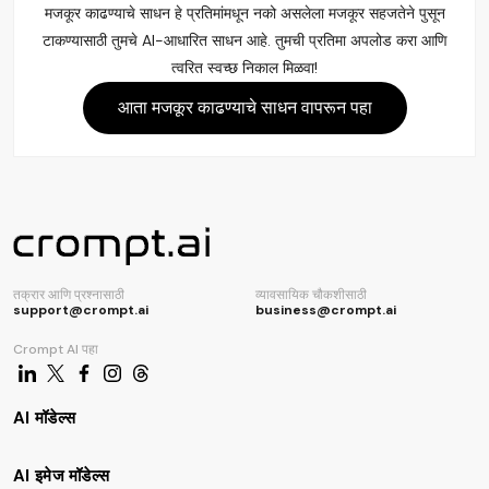
मजकूर काढण्याचे साधन हे प्रतिमांमधून नको असलेला मजकूर सहजतेने पुसून
टाकण्यासाठी तुमचे AI-आधारित साधन आहे. तुमची प्रतिमा अपलोड करा आणि
त्वरित स्वच्छ निकाल मिळवा!
आता मजकूर काढण्याचे साधन वापरून पहा
तक्रार आणि प्रश्नासाठी
व्यावसायिक चौकशीसाठी
support@crompt.ai
business@crompt.ai
Crompt AI पहा
AI मॉडेल्स
AI इमेज मॉडेल्स