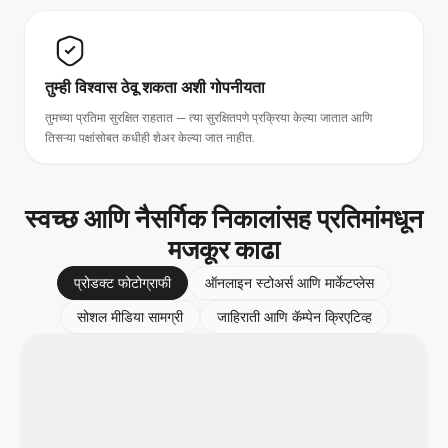
तुम्ही विश्वास ठेवू शकता अशी गोपनीयता
तुमच्या प्रतिमा सुरक्षित राहतात — त्या सुरक्षितपणे प्रक्रिया केल्या जातात आणि
तिसऱ्या पक्षांसोबत कधीही शेअर केल्या जात नाहीत.
स्वच्छ आणि नैसर्गिक निकालांसह
प्रतिमांमधून
मजकूर काढा
प्रोडक्ट फोटोग्राफी
ऑनलाइन स्टोअर्स आणि मार्केटप्लेस
सोशल मीडिया सामग्री
जाहिराती आणि कॅम्पेन क्रिएटिव्ह