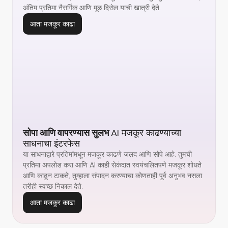
अंतिम प्रतिमा नैसर्गिक आणि मूळ दिसेल याची खात्री देते.
आता मजकूर काढा
सोपा आणि वापरण्यास सुलभ
AI मजकूर काढण्याच्या
साधनाचा इंटरफेस
या साधनाद्वारे प्रतिमांमधून मजकूर काढणे जलद आणि सोपे आहे. तुमची
प्रतिमा अपलोड करा आणि AI काही सेकंदात स्वयंचलितपणे मजकूर शोधते
आणि काढून टाकते, तुम्हाला संपादन करण्याचा कोणताही पूर्व अनुभव नसला
तरीही स्वच्छ निकाल देते.
आता मजकूर काढा