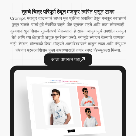
तुमचे चित्र परिपूर्ण ठेवून
मजकूर त्वरित पुसून टाका
Crompt मजकूर काढण्याचे साधन मूळ प्रतिमा अबाधित ठेवून मजकूर स्वच्छपणे
पुसून टाकते. पार्श्वभूमी नैसर्गिक राहते, पोत सुसंगत राहते आणि कडा कोणत्याही
दृश्यमान खुणांशिवाय सुरळीतपणे मिसळतात. हे साधन आजूबाजूचे तपशील समजून
घेते आणि त्या क्षेत्राची अचूक पुनर्रचना करते, ज्यामुळे संपादन केल्याचे जाणवत
नाही. कॅप्शन, वॉटरमार्क किंवा ओव्हरले आत्मविश्वासाने काढून टाका आणि मॅन्युअल
संपादन प्रयत्नाशिवाय पुन्हा वापरण्यासाठी तयार स्पष्ट व्हिज्युअल्स मिळवा.
आता वापरून पहा