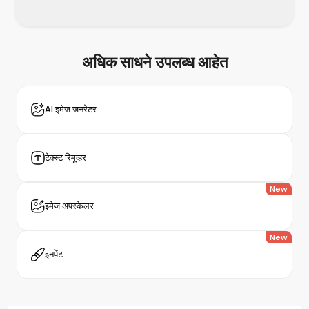
अधिक साधने
उपलब्ध आहेत
AI इमेज जनरेटर
टेक्स्ट रिमूव्हर
New
इमेज अपस्केलर
New
इनपेंट