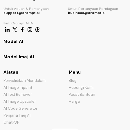
Untuk Aduan & Pertanyaan
Untuk Pertanyaan Perniagaan
support@crompt.ai
business@crompt.ai
Ikuti Crompt AI Di
Model AI
Model Imej AI
Alatan
Menu
Penyelidikan Mendalam
Blog
AI Image Inpaint
Hubungi Kami
AI Text Remover
Pusat Bantuan
AI Image Upscaler
Harga
AI Code Generator
Penjana Imej AI
ChatPDF