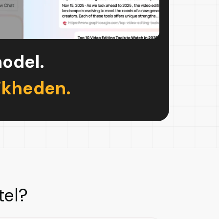
model.
jkheden.
tel?