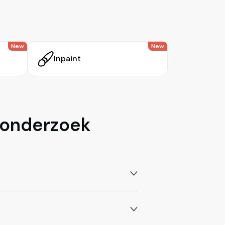
New
New
Inpaint
 onderzoek