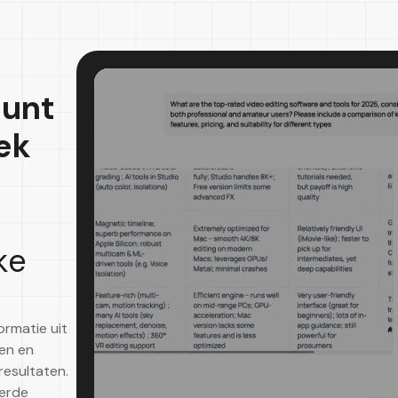
eunt
ek
ke
rmatie uit
en en
resultaten.
eerde