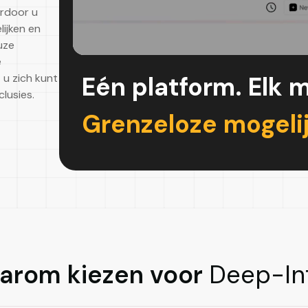
ardoor u
ijken en
uze
e
Eén platform. Elk 
u zich kunt
lusies.
Grenzeloze mogeli
arom kiezen voor
Deep-In