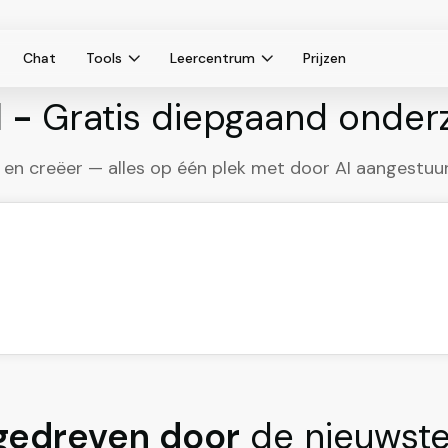
Chat
Tools
Leercentrum
Prijzen
l -
Gratis diepgaand onder
p en creëer — alles op één plek met door AI aangestu
gedreven door
de nieuwst