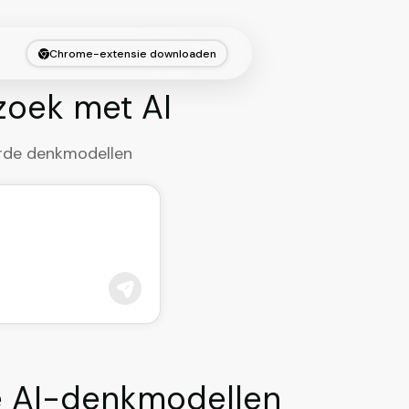
Chrome-extensie downloaden
zoek met AI
urde denkmodellen
e AI-denkmodellen