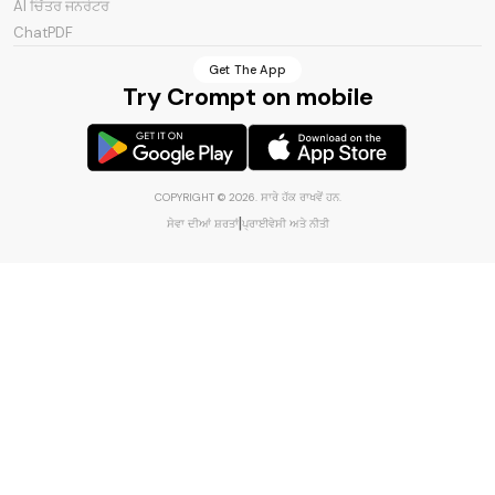
AI ਚਿੱਤਰ ਜਨਰੇਟਰ
ChatPDF
AI ਕੋਡ ਜਨਰੇਟਰ
Get The App
Try Crompt on mobile
COPYRIGHT ©
2026
.
ਸਾਰੇ ਹੱਕ ਰਾਖਵੇਂ ਹਨ
.
|
ਸੇਵਾ ਦੀਆਂ ਸ਼ਰਤਾਂ
ਪ੍ਰਾਈਵੇਸੀ ਅਤੇ ਨੀਤੀ