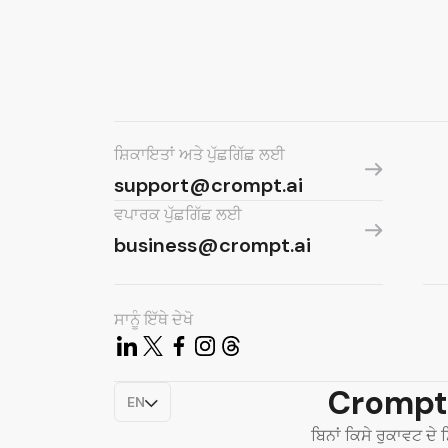
ਸ਼ਿਕਾਇਤਾਂ ਅਤੇ ਪੁੱਛਗਿੱਛ ਲਈ
support@crompt.ai
ਵਪਾਰਕ ਪੁੱਛਗਿੱਛ ਲਈ
business@crompt.ai
ਸਾਨੂੰ ਇੱਥੇ ਦੇਖੋ
Crompt 
EN
ਬਿਨਾਂ ਕਿਸੇ ਰੁਕਾਵਟ ਦੇ 