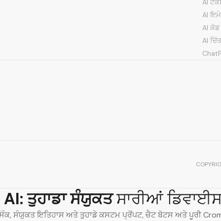
AI ਟੈ
AI ਇਮ
AI ਕੋ
Amanda J.
Victor L.
AI ਚਿ
Chat
Noor H.
Olga P.
COPYRI
Mateo V.
Julia T.
AI:
ਤੁਹਾਡਾ ਸੰਯੁਕਤ
ਸਾਰੀਆਂ ਡਿਵਾਈਸਾਂ
ਸਿੰਕ, ਸੰਯੁਕਤ ਇਤਿਹਾਸ ਅਤੇ ਤੁਹਾਡੇ ਕਸਟਮ ਪ੍ਰੋਂਪਟ, ਚੈਟ ਬੋਟਸ ਅਤੇ ਪੂਰੀ Crompt