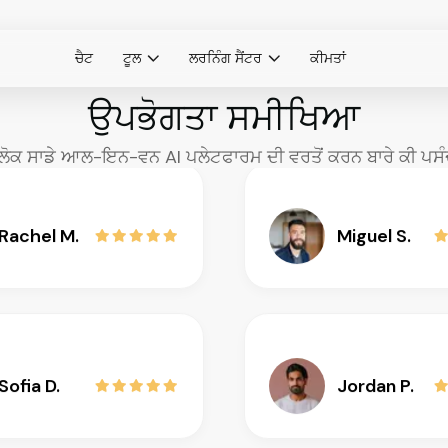
ਚੈਟ
ਟੂਲ
ਲਰਨਿੰਗ ਸੈਂਟਰ
ਕੀਮਤਾਂ
Anthony G.
Karen L.
ਉਪਭੋਗਤਾ
ਸਮੀਖਿਆ
 ਲੋਕ ਸਾਡੇ ਆਲ-ਇਨ-ਵਨ AI ਪਲੇਟਫਾਰਮ ਦੀ ਵਰਤੋਂ ਕਰਨ ਬਾਰੇ ਕੀ ਪਸ
Rachel M.
Miguel S.
Sofia D.
Jordan P.