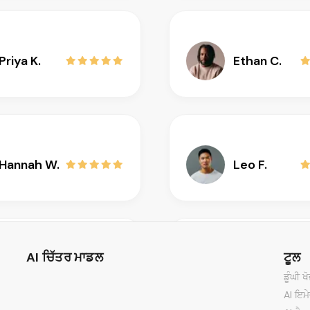
Priya K.
Ethan C.
Hannah W.
Leo F.
AI ਚਿੱਤਰ ਮਾਡਲ
ਟੂਲ
Isabella R.
Dinesh M.
ਡੂੰਘੀ ਖ
AI ਇਮ