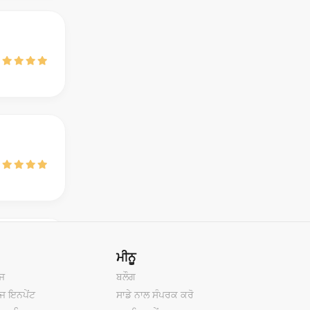
ਮੀਨੂ
ੋਜ
ਬਲੌਗ
ੇਜ ਇਨਪੇਂਟ
ਸਾਡੇ ਨਾਲ ਸੰਪਰਕ ਕਰੋ