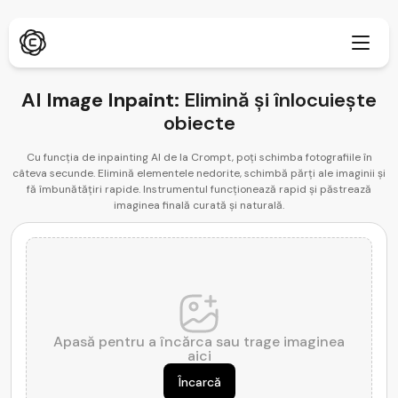
AI Image Inpaint:
Elimină și înlocuiește
obiecte
Cercetare aprofundată
Cu funcția de inpainting AI de la Crompt, poți schimba fotografiile în
Nou
câteva secunde. Elimină elementele nedorite, schimbă părți ale imaginii și
fă îmbunătățiri rapide. Instrumentul funcționează rapid și păstrează
ChatPDF
Nou
Blogurile noastre
imaginea finală curată și naturală.
Sala noastră de știri
Generator de imagini AI
Extensie Browser
Suportă Chrome
AI Image Upscaler
Nou
Web App
AI Text Remover
Deschide în browser
Apasă pentru a încărca sau trage imaginea
aici
AI Image Inpaint
Nou
Aplicație Mobilă
Încarcă
iOS și Android