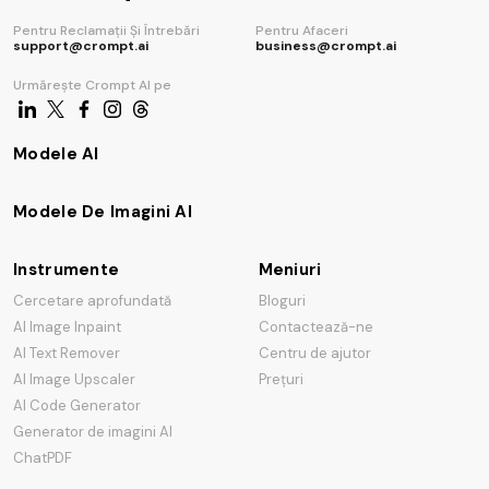
Pentru Reclamații Și Întrebări
Pentru Afaceri
support@crompt.ai
business@crompt.ai
Urmărește Crompt AI pe
Modele AI
Modele De Imagini AI
Instrumente
Meniuri
Cercetare aprofundată
Bloguri
AI Image Inpaint
Contactează-ne
AI Text Remover
Centru de ajutor
AI Image Upscaler
Prețuri
AI Code Generator
Generator de imagini AI
ChatPDF