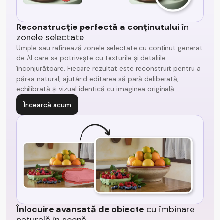
Reconstrucție perfectă a conținutului
în
zonele selectate
Umple sau rafinează zonele selectate cu conținut generat
de AI care se potrivește cu texturile și detaliile
înconjurătoare. Fiecare rezultat este reconstruit pentru a
părea natural, ajutând editarea să pară deliberată,
echilibrată și vizual identică cu imaginea originală.
Încearcă acum
Înlocuire avansată de obiecte
cu îmbinare
naturală în scenă