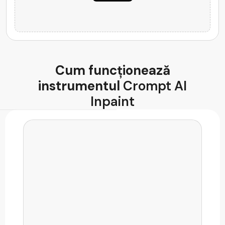
AI Code Generator
Cum funcționează
instrumentul
Crompt AI
Inpaint