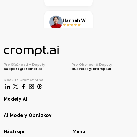
AI generátor kódu
Hannah W.
Karen L.
Isabella R.
Pre Sťažnosti A Dopyty
Pre Obchodné Dopyty
Miguel S.
support@crompt.ai
business@crompt.ai
Sledujte Crompt AI na
Amanda J.
Jordan P.
Modely AI
Noor H.
AI Modely Obrázkov
Ethan C.
Nástroje
Menu