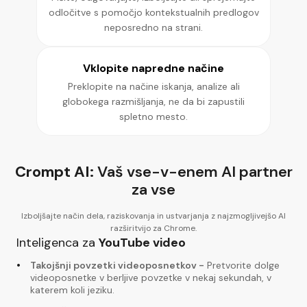
odločitve s pomočjo kontekstualnih predlogov
neposredno na strani.
Vklopite napredne načine
Preklopite na načine iskanja, analize ali
globokega razmišljanja, ne da bi zapustili
spletno mesto.
Crompt AI:
Vaš vse-v-enem AI partner
za vse
Izboljšajte način dela, raziskovanja in ustvarjanja z najzmogljivejšo AI
razširitvijo za Chrome.
Inteligenca za
YouTube video
Takojšnji povzetki videoposnetkov
-
Pretvorite dolge
videoposnetke v berljive povzetke v nekaj sekundah, v
katerem koli jeziku.