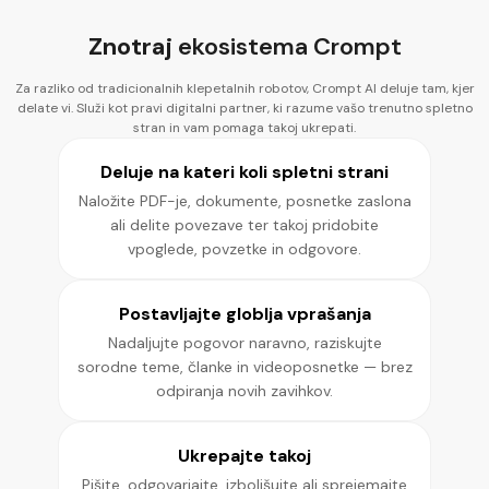
Znotraj
ekosistema Crompt
Za razliko od tradicionalnih klepetalnih robotov, Crompt AI deluje tam, kjer
delate vi. Služi kot pravi digitalni partner, ki razume vašo trenutno spletno
stran in vam pomaga takoj ukrepati.
Deluje na kateri koli spletni strani
Naložite PDF-je, dokumente, posnetke zaslona
ali delite povezave ter takoj pridobite
vpoglede, povzetke in odgovore.
Postavljajte globlja vprašanja
Nadaljujte pogovor naravno, raziskujte
sorodne teme, članke in videoposnetke — brez
odpiranja novih zavihkov.
Ukrepajte takoj
Pišite, odgovarjajte, izboljšujte ali sprejemajte