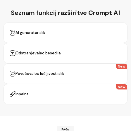
Seznam funkcij
razširitve Crompt AI
AI generator slik
Odstranjevalec besedila
New
Povečevalec ločljivosti slik
New
Inpaint
FAQs