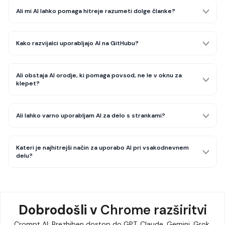
Ali mi AI lahko pomaga hitreje razumeti dolge članke?
Kako razvijalci uporabljajo AI na GitHubu?
Ali obstaja AI orodje, ki pomaga povsod, ne le v oknu za
klepet?
Ali lahko varno uporabljam AI za delo s strankami?
Kateri je najhitrejši način za uporabo AI pri vsakodnevnem
delu?
Dobrodošli v
Chrome razširitvi
Crompt AI: Brezhiben dostop do GPT, Claude, Gemini, Grok.