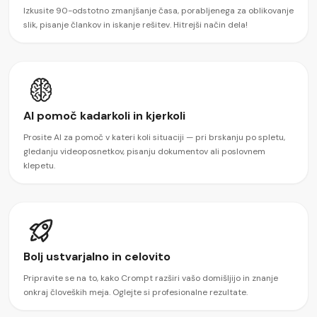
Izkusite 90-odstotno zmanjšanje časa, porabljenega za oblikovanje
slik, pisanje člankov in iskanje rešitev. Hitrejši način dela!
AI pomoč kadarkoli in kjerkoli
Prosite AI za pomoč v kateri koli situaciji — pri brskanju po spletu,
gledanju videoposnetkov, pisanju dokumentov ali poslovnem
klepetu.
Bolj ustvarjalno in celovito
Pripravite se na to, kako Crompt razširi vašo domišljijo in znanje
onkraj človeških meja. Oglejte si profesionalne rezultate.