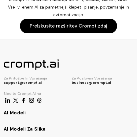
Vse-v-enem AI za pametnejši klepet, pisanje, povzemanje in
avtomatizacijo.
Preizkusite razširitev Crompt zdaj
Za Pritožbe In Vprašanja
Za Poslovna Vprašanja
support@crompt.ai
business@crompt.ai
Sledite Crompt AI na
AI Modeli
AI Modeli Za Slike