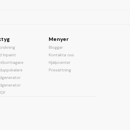
ktyg
Menyer
orskning
Bloggar
d Inpaint
Kontakta oss
xtborttagare
Hjälpcenter
lduppskalare
Prissättning
dgenerator
ldgenerator
PDF