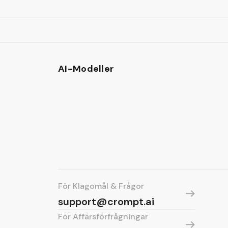
AI-Modeller
För Klagomål & Frågor
support@crompt.ai
För Affärsförfrågningar