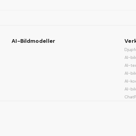
AI-Bildmodeller
Ver
Djupf
AI-bil
AI-te
AI-bi
AI-ko
AI-bi
Chat