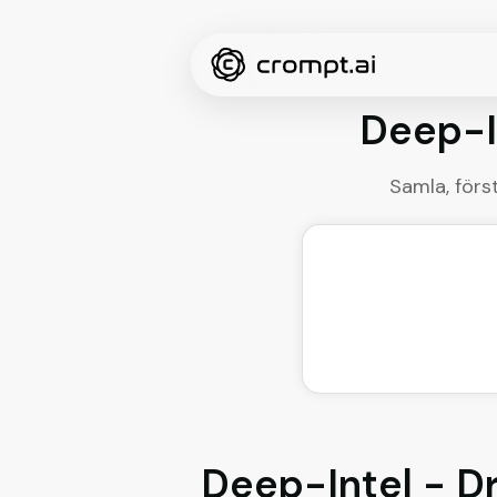
Deep-I
Samla, förs
Deep-Intel - Dr