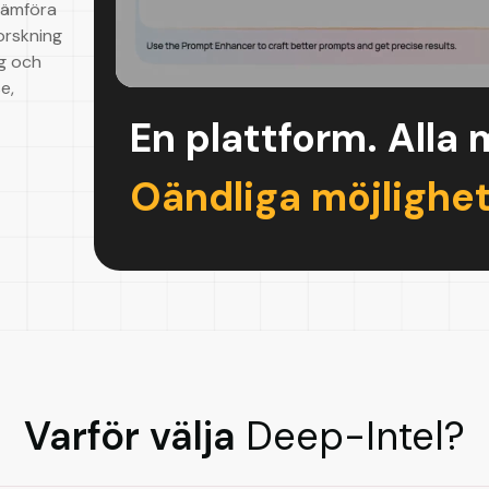
 jämföra
forskning
ng och
e,
En plattform. Alla 
Oändliga möjlighet
Varför välja
Deep-Intel?