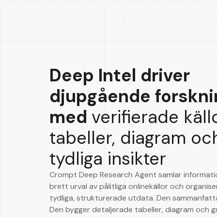
Deep Intel driver
djupgående forskni
med
verifierade källo
tabeller, diagram oc
tydliga insikter
Crompt Deep Research Agent samlar informatio
brett urval av pålitliga onlinekällor och organise
tydliga, strukturerade utdata. Den sammanfatta
Den bygger detaljerade tabeller, diagram och gr