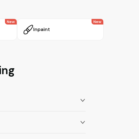
New
New
Inpaint
ing