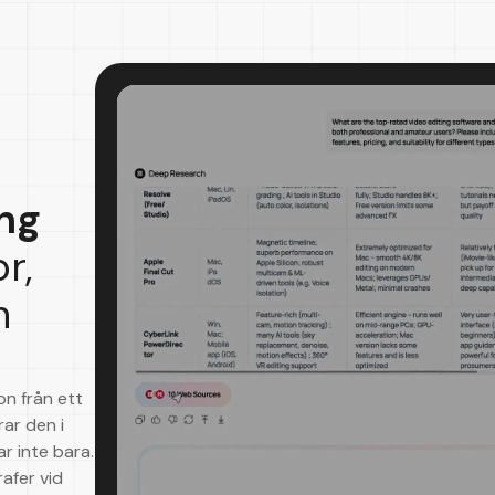
ng
r,
h
n från ett
rar den i
r inte bara.
afer vid