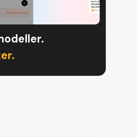
modeller.
er.