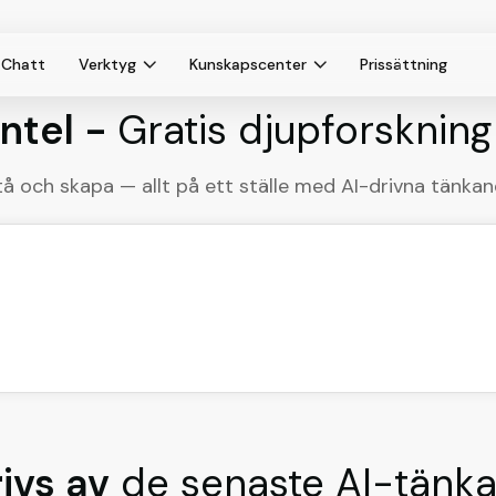
Chatt
Verktyg
Kunskapscenter
Prissättning
ntel -
Gratis djupforsknin
tå och skapa — allt på ett ställe med AI-drivna tänka
ivs av
de senaste AI-tänk