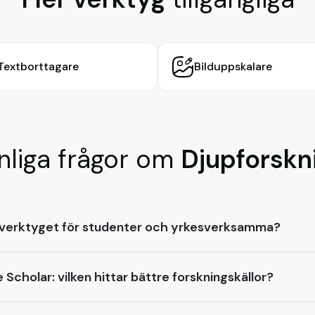
Textborttagare
Bilduppskalare
nliga frågor om
Djupforskn
gsverktyget för studenter och yrkesverksamma?
Scholar: vilken hittar bättre forskningskällor?