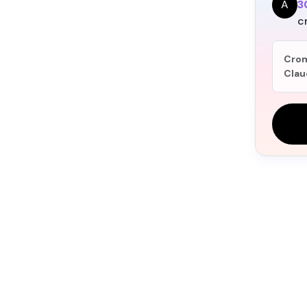
A
3
c
Cromp
Claud