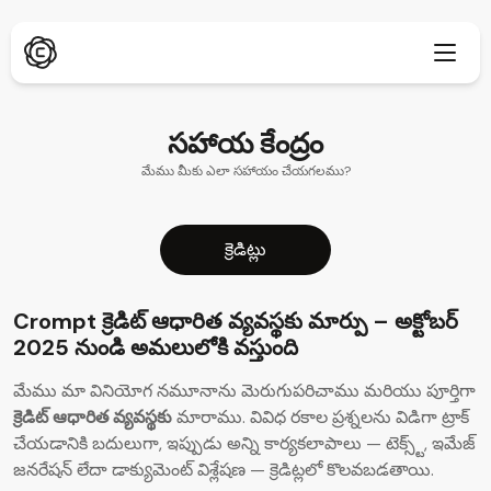
సహాయ
కేంద్రం
మేము మీకు ఎలా సహాయం చేయగలము?
డీప్ రీసెర్చ్
కొత్తది
ChatPDF
కొత్తది
క్రెడిట్లు
మా బ్లాగులు
మా వార్తల గది
Crompt క్రెడిట్ ఆధారిత వ్యవస్థకు మార్పు – అక్టోబర్
AI ఇమేజ్ జనరేటర్
బ్రౌజర్ ఎక్స్టెన్షన్
2025 నుండి అమలులోకి వస్తుంది
Chrome కి మద్దతు ఇస్తుంది
AI ఇమేజ్ అప్‌స్కేలర్
కొత్తది
మేము మా వినియోగ నమూనాను మెరుగుపరిచాము మరియు పూర్తిగా
వెబ్ యాప్
AI టెక్స్ట్ రిమూవర్
క్రెడిట్ ఆధారిత వ్యవస్థకు
మారాము. వివిధ రకాల ప్రశ్నలను విడిగా ట్రాక్
బ్రౌజర్‌లో తెరవండి
చేయడానికి బదులుగా, ఇప్పుడు అన్ని కార్యకలాపాలు — టెక్స్ట్, ఇమేజ్
AI ఇమేజ్ ఇన్‌పెయింట్
కొత్తది
మొబైల్ యాప్
జనరేషన్ లేదా డాక్యుమెంట్ విశ్లేషణ — క్రెడిట్లలో కొలవబడతాయి.
iOS & Android