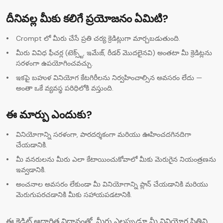
దీనివల్ల మీకు కలిగే ప్రయోజనం ఏమిటి?
AI కోడ్ జనరేటర్
Crompt లో మీరు చేసే ప్రతి చర్య క్రెడిట్లుగా మార్చబడుతుంది.
మీరు వివిధ ఫీచర్ల (టెక్స్ట్, ఇమేజ్, రీడర్ మొదలైనవి) అంతటా మీ క్రెడిట్లను
సరళంగా ఉపయోగించవచ్చు.
ఇకపై బహుళ వినియోగ కేటగిరీలను నిర్వహించాల్సిన అవసరం లేదు —
అంతా ఒకే వ్యవస్థ పరిధిలోకి వస్తుంది.
ఈ మార్పు ఎందుకు?
వినియోగాన్ని సరళంగా, పారదర్శకంగా మరియు ఊహించదగినదిగా
చేయడానికి.
మీ వనరులను మీరు ఎలా కేటాయించుకోవాలో మీకు మెరుగైన నియంత్రణను
ఇవ్వడానికి.
అంచనాల అవసరం లేకుండా మీ వినియోగాన్ని ప్లాన్ చేయడానికి మరియు
మెరుగుపరచడానికి మీకు సహాయపడటానికి.
ఈ క్రెడిట్ ఆధారిత విధానంతో, మీరు ఎల్లప్పుడూ మీ వినియోగ స్థితిని