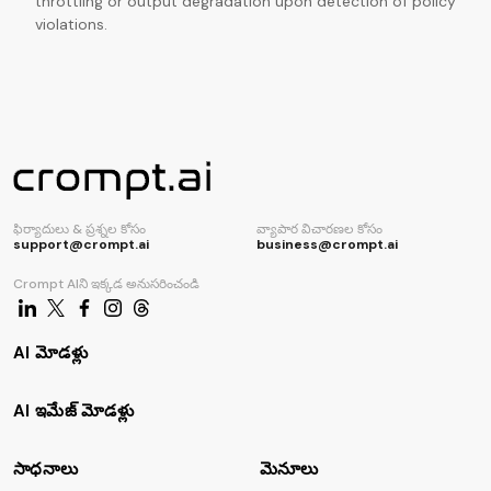
throttling or output degradation upon detection of policy
violations.
ఫిర్యాదులు & ప్రశ్నల కోసం
వ్యాపార విచారణల కోసం
support@crompt.ai
business@crompt.ai
Crompt AIని ఇక్కడ అనుసరించండి
AI మోడళ్లు
AI ఇమేజ్ మోడళ్లు
సాధనాలు
మెనూలు