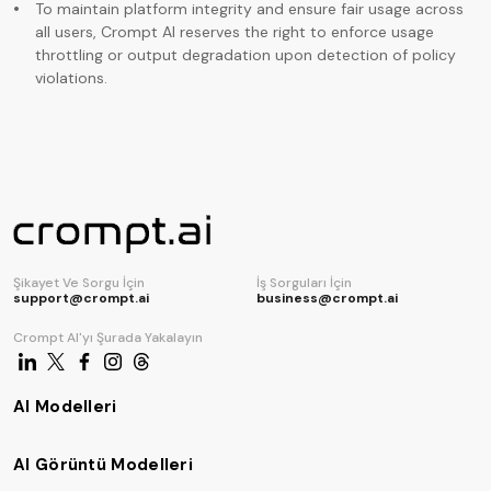
To maintain platform integrity and ensure fair usage across
all users, Crompt AI reserves the right to enforce usage
throttling or output degradation upon detection of policy
violations.
Şikayet Ve Sorgu İçin
İş Sorguları İçin
support@crompt.ai
business@crompt.ai
Crompt AI'yı Şurada Yakalayın
AI Modelleri
AI Görüntü Modelleri