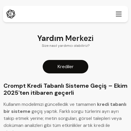
Yardım
Merkezi
Size nasıl yardımcı olabiliriz?
Derin Araştırma
Yeni
ChatPDF
Yeni
Krediler
Bloglarımız
Haber Odamız
Crompt Kredi Tabanlı Sisteme Geçiş – Ekim
Yapay Zeka Görüntü Oluşturucu
Tarayıcı Uzantısı
2025'ten itibaren geçerli
Chrome Destekler
AI Görüntü Yükseltici
Yeni
Kullanım modelimizi güncelledik ve tamamen
kredi tabanlı
Web Uygulaması
AI Metin Temizleyici
bir sisteme
geçiş yaptık. Farklı sorgu türlerini ayrı ayrı
Tarayıcıda aç
takip etmek yerine; metin sorguları, görsel talepleri veya
AI Görüntü Inpaint
Yeni
Mobil Uygulama
doküman analizleri gibi tüm etkinlikler artık kredi ile
iOS ve Android