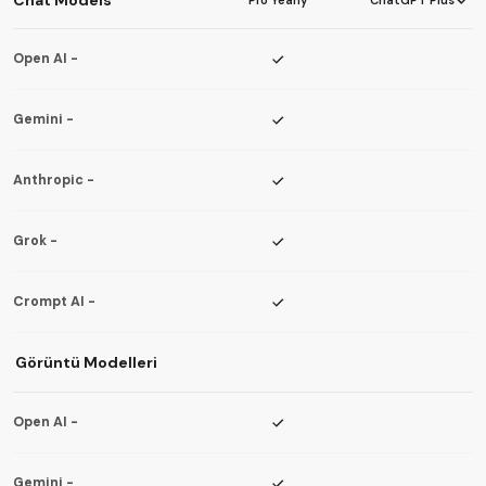
Open AI
-
Gemini
-
Anthropic
-
Grok
-
Crompt AI
-
Görüntü Modelleri
Open AI
-
Gemini
-