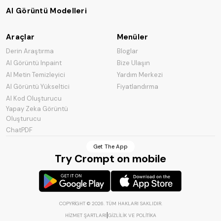
AI Görüntü Modelleri
Araçlar
Menüler
Derin Araştırma
Bloglar
AI Görüntü Inpaint
Bize Ulaşın
AI Metin Temizleyici
Yardım Merkezi
AI Görüntü Yükseltici
Fiyatlandırma
AI Kod Oluşturucu
Yapay Zeka Görüntü
Oluşturucu
ChatPDF
Get The App
Try Crompt on mobile
COPYRIGHT ©
2026
.
TÜM HAKLARI SAKLIDIR
.
|
HIZMET ŞARTLARI
GIZLILIK VE POLITIKA