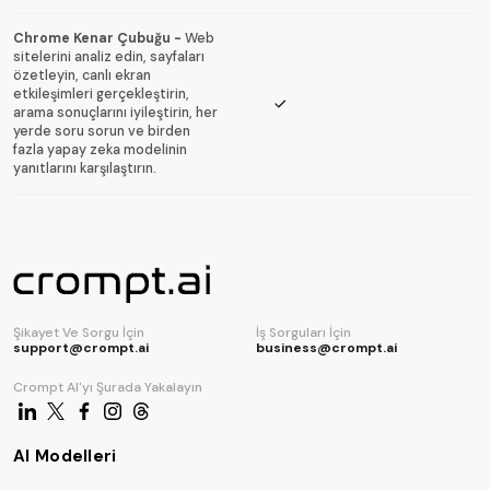
Chrome Kenar Çubuğu
-
Web
sitelerini analiz edin, sayfaları
özetleyin, canlı ekran
etkileşimleri gerçekleştirin,
arama sonuçlarını iyileştirin, her
yerde soru sorun ve birden
fazla yapay zeka modelinin
yanıtlarını karşılaştırın.
Şikayet Ve Sorgu İçin
İş Sorguları İçin
support@crompt.ai
business@crompt.ai
Crompt AI'yı Şurada Yakalayın
AI Modelleri