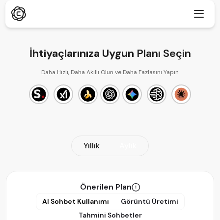
İhtiyaçlarınıza Uygun
Planı Seçin
Daha Hızlı, Daha Akıllı Olun ve Daha Fazlasını Yapın
Derin Araştırma
Yeni
ChatPDF
Yeni
Bloglarımız
Haber Odamız
Yapay Zeka Görüntü Oluşturucu
Tarayıcı Uzantısı
Chrome Destekler
Yıllık
Aylık
AI Görüntü Yükseltici
Yeni
Web Uygulaması
AI Metin Temizleyici
Tarayıcıda aç
Önerilen Plan
AI Görüntü Inpaint
Yeni
Mobil Uygulama
AI Sohbet Kullanımı
Görüntü Üretimi
iOS ve Android
Tahmini Sohbetler