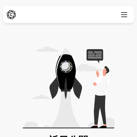
ディープリサーチ
新着
ChatPDF
新着
私たちのブログ
私たちのニュースルーム
AI画像ジェネレーター
ブラウザ拡張機能
Chromeをサポート
AI画像アップスケーラー
新着
ウェブアプリ
AIテキストリムーバー
ブラウザで開く
AI画像インペイント
新着
モバイルアプリ
iOS & Android